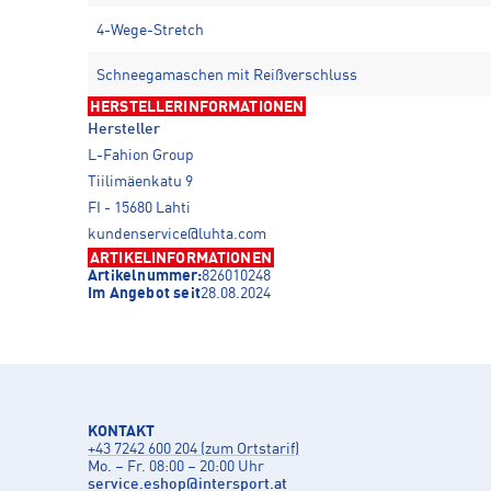
4-Wege-Stretch
Schneegamaschen mit Reißverschluss
HERSTELLERINFORMATIONEN
Hersteller
L-Fahion Group
Tiilimäenkatu 9
FI - 15680 Lahti
kundenservice@luhta.com
ARTIKELINFORMATIONEN
Artikelnummer:
826010248
Im Angebot seit
28.08.2024
KONTAKT
+43 7242 600 204 (zum Ortstarif)
Mo. – Fr. 08:00 – 20:00 Uhr
service.eshop
@
intersport.at