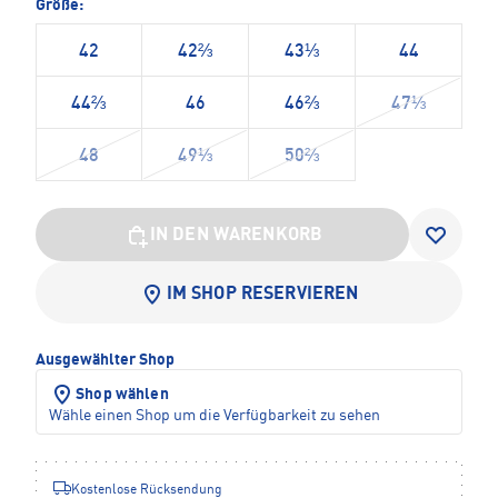
Größe:
42
42⅔
43⅓
44
44⅔
46
46⅔
47⅓
48
49⅓
50⅔
IN DEN WARENKORB
IM SHOP RESERVIEREN
Ausgewählter Shop
Shop wählen
Wähle einen Shop um die Verfügbarkeit zu sehen
Kostenlose Rücksendung