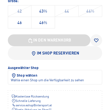
Größe:
42
43⅓
44
44⅔
46
46⅔
IN DEN WARENKORB
IM SHOP RESERVIEREN
Ausgewählter Shop
Shop wählen
Wähle einen Shop um die Verfügbarkeit zu sehen
Kostenlose Rücksendung
Schnelle Lieferung
service.eshop
@
intersport.at
Gratis Abholung im Shop**