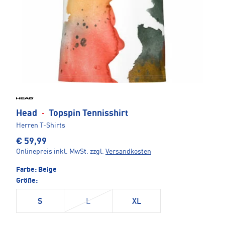
Head
·
Topspin Tennisshirt
Herren T-Shirts
€ 59,99
Onlinepreis inkl. MwSt.
zzgl.
Versandkosten
Farbe:
Beige
Größe:
S
L
XL