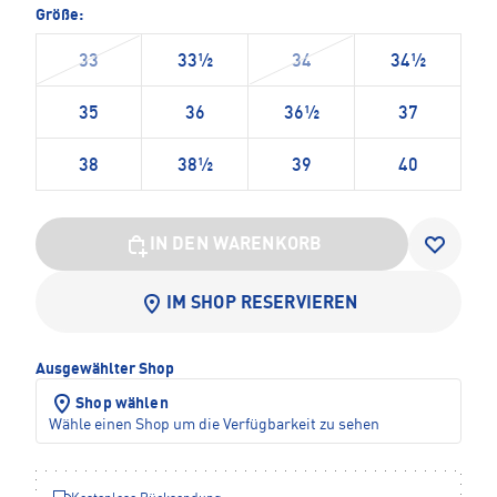
Größe:
33
33½
34
34½
35
36
36½
37
38
38½
39
40
IN DEN WARENKORB
IM SHOP RESERVIEREN
Ausgewählter Shop
Shop wählen
Wähle einen Shop um die Verfügbarkeit zu sehen