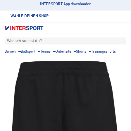
INTERSPORT App downloaden
WÄHLE DEINEN SHOP
Wonach suchst du?
Damen
Ballsport
Tennis
Unterteile
Shorts
Trainingsshorts