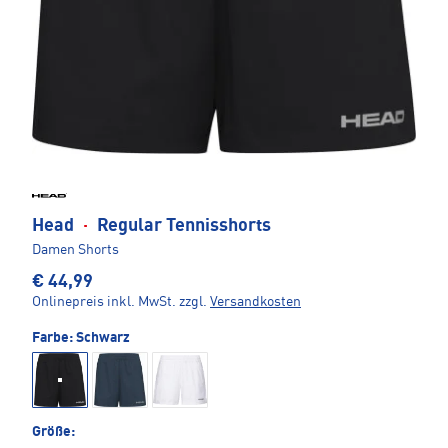
Head
·
Regular Tennisshorts
Damen Shorts
€ 44,99
Onlinepreis inkl. MwSt.
zzgl.
Versandkosten
Farbe:
Schwarz
Größe: