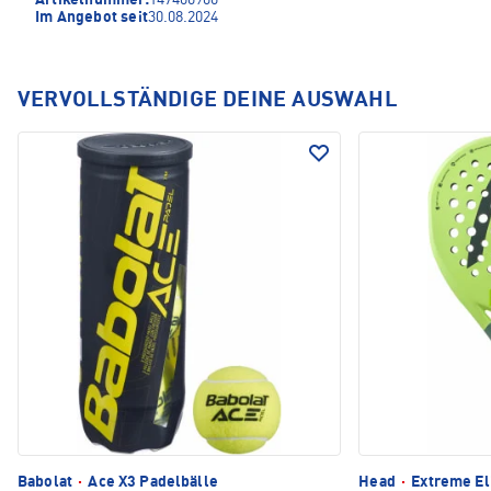
Artikelnummer:
147400900
Im Angebot seit
30.08.2024
VERVOLLSTÄNDIGE DEINE AUSWAHL
Babolat
·
Ace X3 Padelbälle
Head
·
Extreme Eli