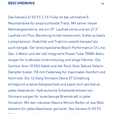
BESCHREIBUNG
Das Genesis E-VO FS 2.3 E-Fully ist das ultimative E-
Mountainbike für anspruchsvolle Trails. Mit seiner neuen
Rahmengeometrie, die ein 29" Laufrad vorne und ein 27,5"
Laufrad mit Plus-Bereifung hinten kombiniert, bietet es beste
Lenkpräzision, Stabilität und Traktion sowohl bergauf als
auch bergab. Der leistungsstarke Bosch Performance CX Line
Gen. 4 Motor und der voll integrierte Power Tube 750Wh Akku
sorgen für kraftvolle Unterstützung und lange Fahrten. Die
Suntour Aion 35 EVO Gabel und der Rock Shox Deluxe Select+
Dämpfer bieten 150 mm Federweg für maximalen Komfort und
Kontrolle. Die 12-Gang Shimano Deore XT Schaltung
ermöglicht präzise Gangwechsel und passt sich optimal an
jedes Gelände an. Hydraulische Scheibenbremsen von
Shimano sorgen für zuverlässige Bremskraft in jeder
Situation. Mit den robusten Maxxis Minion Reifen ist das Bike
bestens für jedes Abenteuer gerüstet. Das Genesis E-VO FS