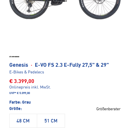
Genesis
·
E-VO FS 2.3 E-Fully 27,5" & 29"
E-Bikes & Pedelecs
€ 3.399,00
Onlinepreis inkl. MwSt.
UVP*
€ 5.099,00
Farbe:
Grau
Größe:
Größenberater
48 CM
51 CM