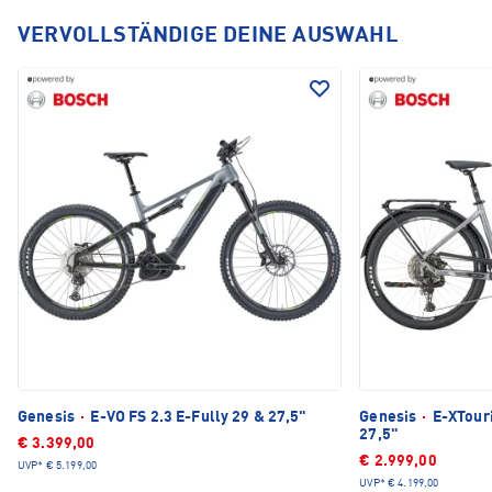
VERVOLLSTÄNDIGE DEINE AUSWAHL
Genesis
·
E-VO FS 2.3 E-Fully 29 & 27,5"
Genesis
·
E-XTouri
27,5"
€ 3.399,00
€ 2.999,00
UVP*
€ 5.199,00
UVP*
€ 4.199,00