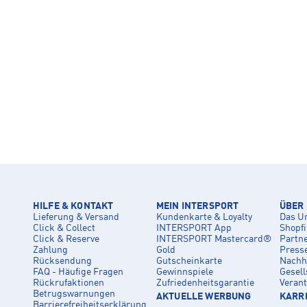
HILFE & KONTAKT
MEIN INTERSPORT
ÜBER
Lieferung & Versand
Kundenkarte & Loyalty
Das U
Click & Collect
INTERSPORT App
Shopf
Click & Reserve
INTERSPORT Mastercard®
Partn
Zahlung
Gold
Press
Rücksendung
Gutscheinkarte
Nachha
FAQ - Häufige Fragen
Gewinnspiele
Gesell
Rückrufaktionen
Zufriedenheitsgarantie
Veran
Betrugswarnungen
AKTUELLE WERBUNG
KARRI
Barrierefreiheitserklärung