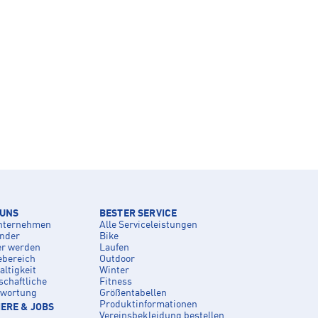
 UNS
BESTER SERVICE
nternehmen
Alle Serviceleistungen
inder
Bike
er werden
Laufen
ebereich
Outdoor
ltigkeit
Winter
schaftliche
Fitness
twortung
Größentabellen
Produktinformationen
ERE & JOBS
Vereinsbekleidung bestellen