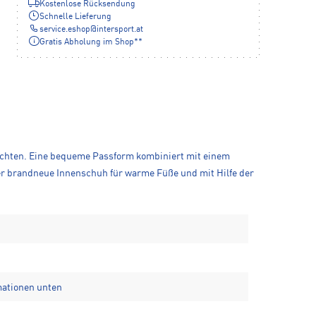
Kostenlose Rücksendung
Schnelle Lieferung
service.eshop
@
intersport.at
Gratis Abholung im Shop**
 möchten. Eine bequeme Passform kombiniert mit einem
der brandneue Innenschuh für warme Füße und mit Hilfe der
mationen unten