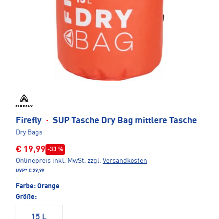
Firefly
·
SUP Tasche Dry Bag mittlere Tasche
Dry Bags
€ 19,99
-33 %
Onlinepreis inkl. MwSt.
zzgl.
Versandkosten
UVP*
€ 29,99
Farbe:
Orange
Größe:
15 L