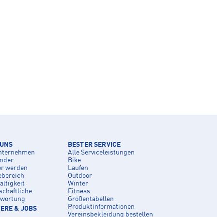
 UNS
BESTER SERVICE
nternehmen
Alle Serviceleistungen
inder
Bike
er werden
Laufen
ebereich
Outdoor
ltigkeit
Winter
schaftliche
Fitness
twortung
Größentabellen
Produktinformationen
ERE & JOBS
Vereinsbekleidung bestellen