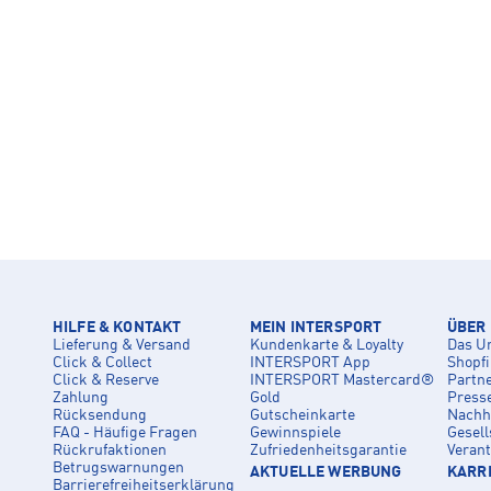
HILFE & KONTAKT
MEIN INTERSPORT
ÜBER
Lieferung & Versand
Kundenkarte & Loyalty
Das U
Click & Collect
INTERSPORT App
Shopf
Click & Reserve
INTERSPORT Mastercard®
Partn
Zahlung
Gold
Press
Rücksendung
Gutscheinkarte
Nachha
FAQ - Häufige Fragen
Gewinnspiele
Gesell
Rückrufaktionen
Zufriedenheitsgarantie
Veran
Betrugswarnungen
AKTUELLE WERBUNG
KARRI
Barrierefreiheitserklärung