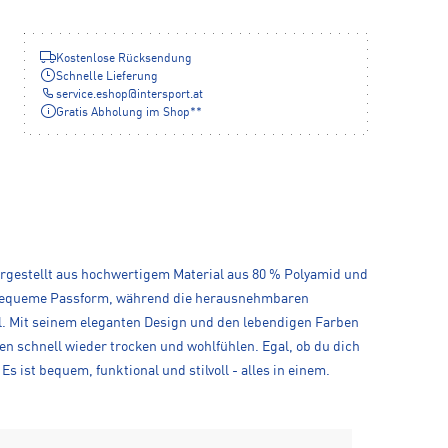
Kostenlose Rücksendung
Schnelle Lieferung
service.eshop
@
intersport.at
Gratis Abholung im Shop**
Hergestellt aus hochwertigem Material aus 80 % Polyamid und
nd bequeme Passform, während die herausnehmbaren
voll. Mit seinem eleganten Design und den lebendigen Farben
n schnell wieder trocken und wohlfühlen. Egal, ob du dich
s ist bequem, funktional und stilvoll - alles in einem.