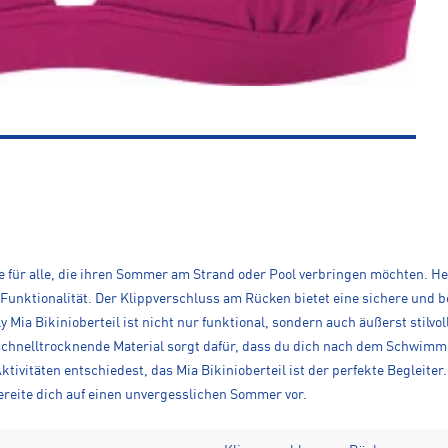
re für alle, die ihren Sommer am Strand oder Pool verbringen möchten. 
nd Funktionalität. Der Klippverschluss am Rücken bietet eine sichere u
y Mia Bikinioberteil ist nicht nur funktional, sondern auch äußerst stil
 schnelltrocknende Material sorgt dafür, dass du dich nach dem Schwimme
ivitäten entschiedest, das Mia Bikinioberteil ist der perfekte Begleiter. E
 bereite dich auf einen unvergesslichen Sommer vor.