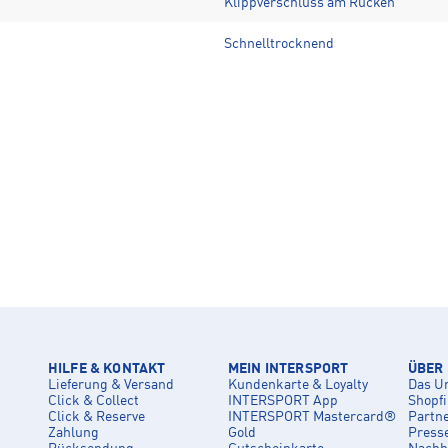
Klippverschluss am Rücken
Schnelltrocknend
HILFE & KONTAKT
MEIN INTERSPORT
ÜBER
Lieferung & Versand
Kundenkarte & Loyalty
Das U
Click & Collect
INTERSPORT App
Shopf
Click & Reserve
INTERSPORT Mastercard®
Partn
Zahlung
Gold
Press