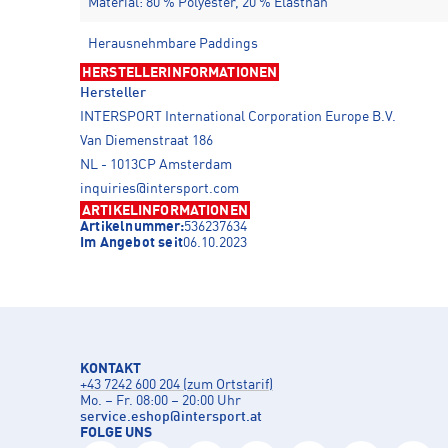
Material: 80 % Polyester, 20 % Elasthan
Herausnehmbare Paddings
HERSTELLERINFORMATIONEN
Hersteller
INTERSPORT International Corporation Europe B.V.
Van Diemenstraat 186
NL - 1013CP Amsterdam
inquiries@intersport.com
ARTIKELINFORMATIONEN
Artikelnummer:
536237634
Im Angebot seit
06.10.2023
KONTAKT
+43 7242 600 204 (zum Ortstarif)
Mo. – Fr. 08:00 – 20:00 Uhr
service.eshop
@
intersport.at
FOLGE UNS