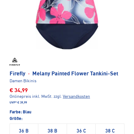
Firefly
·
Melany Painted Flower Tankini-Set
Damen Bikinis
€ 34,99
Onlinepreis inkl. MwSt.
zzgl.
Versandkosten
UVP*
€ 39,99
Farbe:
Blau
Größe:
36 B
38 B
36 C
38 C