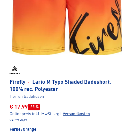
Firefly
·
Lario M Typo Shaded Badeshort,
100% rec. Polyester
Herren Badehosen
€ 17,99
-55 %
Onlinepreis inkl. MwSt.
zzgl.
Versandkosten
UVP*
€ 39,99
Farbe:
Orange