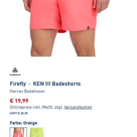
Firefly
·
KEN III Badeshorts
Herren Badehosen
€ 19,99
Onlinepreis inkl. MwSt.
zzgl.
Versandkosten
UVP*
€ 29,99
Farbe:
Orange