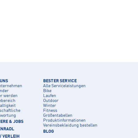
 UNS
BESTER SERVICE
nternehmen
Alle Serviceleistungen
inder
Bike
er werden
Laufen
ebereich
Outdoor
ltigkeit
Winter
schaftliche
Fitness
twortung
Größentabellen
Produktinformationen
ERE & JOBS
Vereinsbekleidung bestellen
ENRADL
BLOG
/ VERLEIH