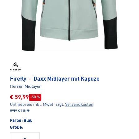
Firefly
·
Daxx Midlayer mit Kapuze
Herren Midlayer
€ 59,99
-50 %
Onlinepreis inkl. MwSt.
zzgl.
Versandkosten
UVP*
€ 119,99
Farbe:
Blau
Größe: