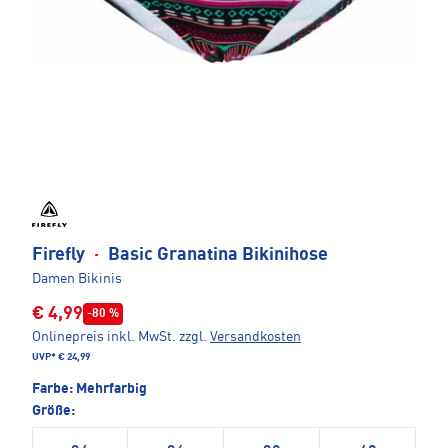
Firefly
·
Basic Granatina Bikinihose
Damen Bikinis
€ 4,99
-80 %
Onlinepreis inkl. MwSt.
zzgl.
Versandkosten
UVP*
€ 24,99
Farbe:
Mehrfarbig
Größe: