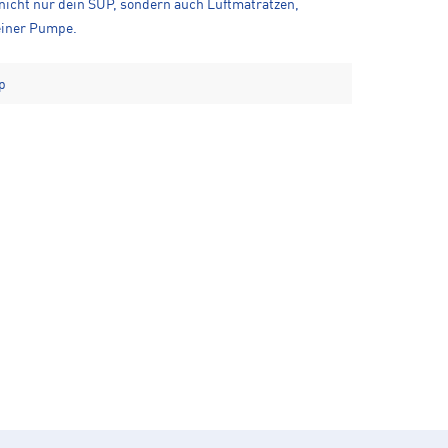
 nicht nur dein SUP, sondern auch Luftmatratzen,
deiner Pumpe.
p