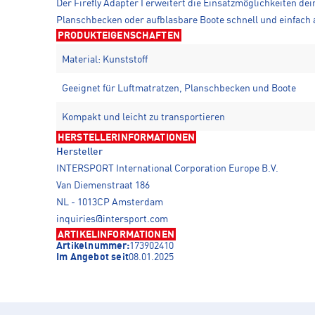
Der Firefly Adapter I erweitert die Einsatzmöglichkeiten d
Planschbecken oder aufblasbare Boote schnell und einfach a
PRODUKTEIGENSCHAFTEN
Material: Kunststoff
Geeignet für Luftmatratzen, Planschbecken und Boote
Kompakt und leicht zu transportieren
HERSTELLERINFORMATIONEN
Hersteller
INTERSPORT International Corporation Europe B.V.
Van Diemenstraat 186
NL - 1013CP Amsterdam
inquiries@intersport.com
ARTIKELINFORMATIONEN
Artikelnummer:
173902410
Im Angebot seit
08.01.2025