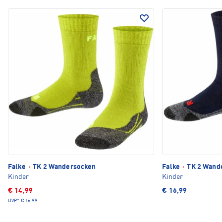
Falke
·
TK 2 Wandersocken
Falke
·
TK 2 Wand
Kinder
Kinder
€ 14,99
€ 16,99
UVP*
€ 16,99