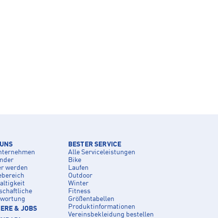
 UNS
BESTER SERVICE
nternehmen
Alle Serviceleistungen
inder
Bike
er werden
Laufen
ebereich
Outdoor
ltigkeit
Winter
schaftliche
Fitness
twortung
Größentabellen
Produktinformationen
ERE & JOBS
Vereinsbekleidung bestellen