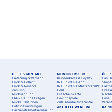
HILFE & KONTAKT
MEIN INTERSPORT
ÜBER
Lieferung & Versand
Kundenkarte & Loyalty
Das U
Click & Collect
INTERSPORT App
Shopf
Click & Reserve
INTERSPORT Mastercard®
Partn
Zahlung
Gold
Press
Rücksendung
Gutscheinkarte
Nachha
FAQ - Häufige Fragen
Gewinnspiele
Gesell
Rückrufaktionen
Zufriedenheitsgarantie
Veran
Betrugswarnungen
AKTUELLE WERBUNG
KARRI
Barrierefreiheitserklärung