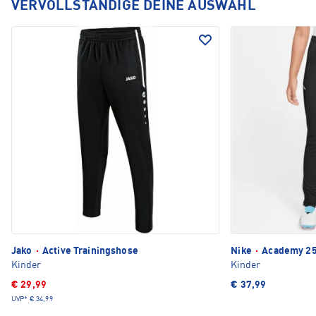
VERVOLLSTÄNDIGE DEINE AUSWAHL
Jako
·
Active Trainingshose
Nike
·
Academy 25
Kinder
Kinder
€ 29,99
€ 37,99
UVP*
€ 34,99