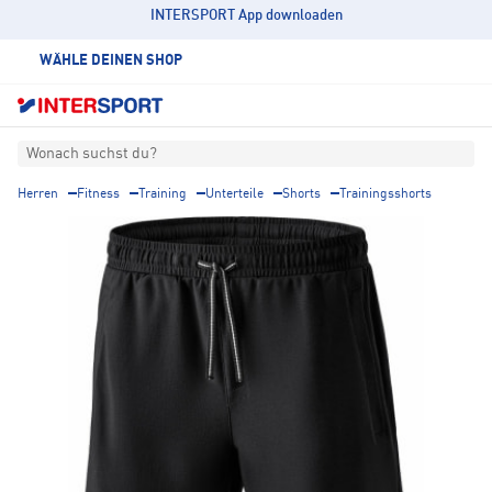
INTERSPORT App downloaden
WÄHLE DEINEN SHOP
Wonach suchst du?
Herren
Fitness
Training
Unterteile
Shorts
Trainingsshorts