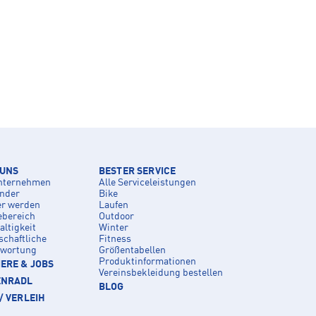
 UNS
BESTER SERVICE
nternehmen
Alle Serviceleistungen
inder
Bike
er werden
Laufen
ebereich
Outdoor
ltigkeit
Winter
schaftliche
Fitness
twortung
Größentabellen
Produktinformationen
ERE & JOBS
Vereinsbekleidung bestellen
ENRADL
BLOG
/ VERLEIH