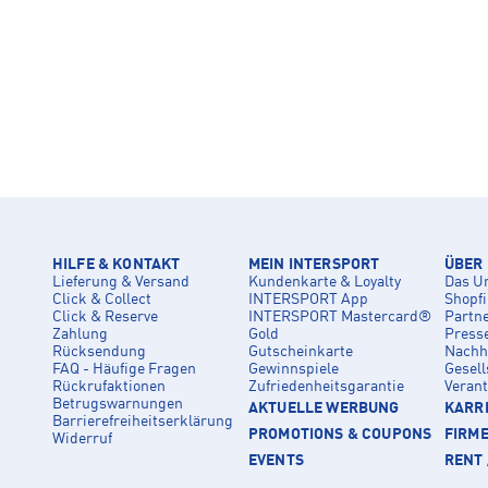
HILFE & KONTAKT
MEIN INTERSPORT
ÜBER
Lieferung & Versand
Kundenkarte & Loyalty
Das U
Click & Collect
INTERSPORT App
Shopf
Click & Reserve
INTERSPORT Mastercard®
Partn
Zahlung
Gold
Press
Rücksendung
Gutscheinkarte
Nachha
FAQ - Häufige Fragen
Gewinnspiele
Gesell
Rückrufaktionen
Zufriedenheitsgarantie
Veran
Betrugswarnungen
AKTUELLE WERBUNG
KARRI
Barrierefreiheitserklärung
PROMOTIONS & COUPONS
FIRM
Widerruf
EVENTS
RENT 