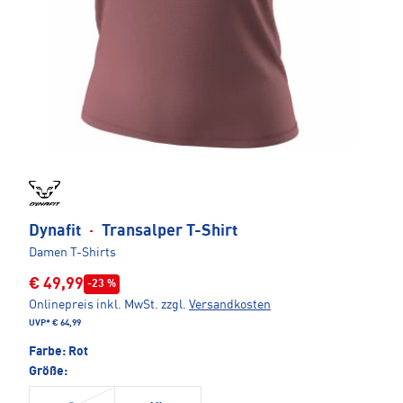
Dynafit
·
Transalper T-Shirt
Damen T-Shirts
€ 49,99
-23 %
Onlinepreis inkl. MwSt.
zzgl.
Versandkosten
UVP*
€ 64,99
Farbe:
Rot
Größe: