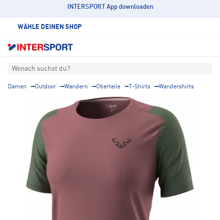
INTERSPORT App downloaden
WÄHLE DEINEN SHOP
Wonach suchst du?
Damen
Outdoor
Wandern
Oberteile
T-Shirts
Wandershirts