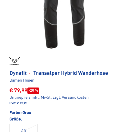
Dynafit
·
Transalper Hybrid Wanderhose
Damen Hosen
€ 79,99
-20 %
Onlinepreis inkl. MwSt.
zzgl.
Versandkosten
UVP*
€ 99,99
Farbe:
Grau
Größe:
40