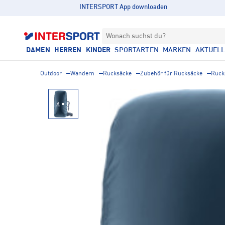
INTERSPORT App downloaden
Wonach suchst du?
DAMEN
HERREN
KINDER
SPORTARTEN
MARKEN
AKTUEL
Outdoor
Wandern
Rucksäcke
Zubehör für Rucksäcke
Ruck