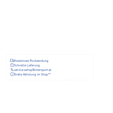
Kostenlose Rücksendung
Schnelle Lieferung
service.eshop
@
intersport.at
Gratis Abholung im Shop**