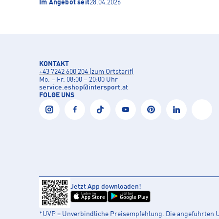
Im Angebot seit
28.04.2026
KONTAKT
+43 7242 600 204 (zum Ortstarif)
Mo. – Fr. 08:00 – 20:00 Uhr
service.eshop
@
intersport.at
FOLGE UNS
Jetzt App downloaden!
Laden im
Jetzt bei
App Store
Google Play
*UVP = Unverbindliche Preisempfehlung. Die angeführten UV