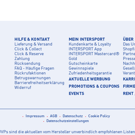
HILFE & KONTAKT
MEIN INTERSPORT
ÜBER
Lieferung & Versand
Kundenkarte & Loyalty
Das U
Click & Collect
INTERSPORT App
Shopf
Click & Reserve
INTERSPORT Mastercard®
Partn
Zahlung
Gold
Press
Rücksendung
Gutscheinkarte
Nachha
FAQ - Häufige Fragen
Gewinnspiele
Gesell
Rückrufaktionen
Zufriedenheitsgarantie
Veran
Betrugswarnungen
AKTUELLE WERBUNG
KARRI
Barrierefreiheitserklärung
PROMOTIONS & COUPONS
FIRM
Widerruf
EVENTS
RENT 
Impressum
AGB
Datenschutz
Cookie Policy
Datenschutzeinstellungen
Ps sind die aktuellen vom Hersteller unverbindlich empfohlenen Listen