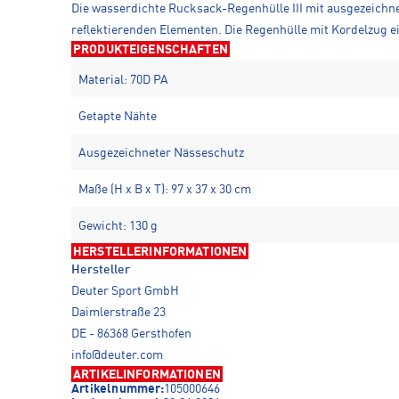
Die wasserdichte Rucksack-Regenhülle III mit ausgezeichn
reflektierenden Elementen. Die Regenhülle mit Kordelzug eig
PRODUKTEIGENSCHAFTEN
Material: 70D PA
Getapte Nähte
Ausgezeichneter Nässeschutz
Maße (H x B x T): 97 x 37 x 30 cm
Gewicht: 130 g
HERSTELLERINFORMATIONEN
Hersteller
Deuter Sport GmbH
Daimlerstraße 23
DE - 86368 Gersthofen
info@deuter.com
ARTIKELINFORMATIONEN
Artikelnummer:
105000646