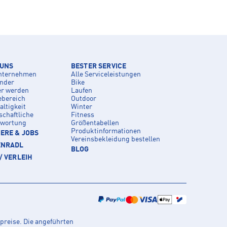
 UNS
BESTER SERVICE
nternehmen
Alle Serviceleistungen
inder
Bike
er werden
Laufen
ebereich
Outdoor
ltigkeit
Winter
schaftliche
Fitness
twortung
Größentabellen
Produktinformationen
ERE & JOBS
Vereinsbekleidung bestellen
ENRADL
BLOG
/ VERLEIH
preise. Die angeführten