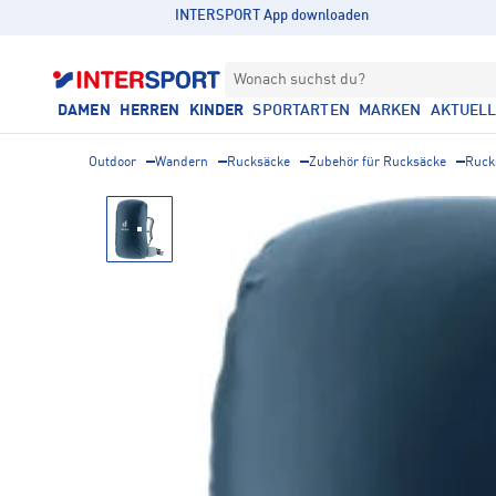
INTERSPORT App downloaden
Wonach suchst du?
DAMEN
HERREN
KINDER
SPORTARTEN
MARKEN
AKTUEL
Outdoor
Wandern
Rucksäcke
Zubehör für Rucksäcke
Ruck