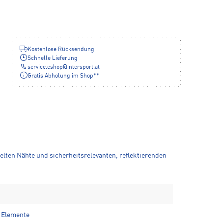
Kostenlose Rücksendung
Schnelle Lieferung
service.eshop
@
intersport.at
Gratis Abholung im Shop**
ten Nähte und sicherheitsrelevanten, reflektierenden
e Elemente