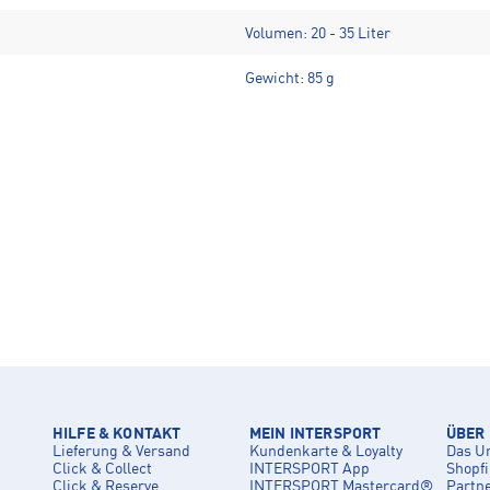
Volumen: 20 - 35 Liter
Gewicht: 85 g
HILFE & KONTAKT
MEIN INTERSPORT
ÜBER
Lieferung & Versand
Kundenkarte & Loyalty
Das U
Click & Collect
INTERSPORT App
Shopf
Click & Reserve
INTERSPORT Mastercard®
Partn