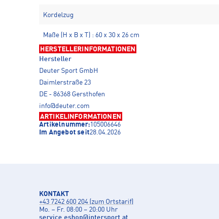
Kordelzug
Maße (H x B x T) : 60 x 30 x 26 cm
HERSTELLERINFORMATIONEN
Hersteller
Deuter Sport GmbH
Daimlerstraße 23
DE - 86368 Gersthofen
info@deuter.com
ARTIKELINFORMATIONEN
Artikelnummer:
105006646
Im Angebot seit
28.04.2026
KONTAKT
+43 7242 600 204 (zum Ortstarif)
Mo. – Fr. 08:00 – 20:00 Uhr
service.eshop
@
intersport.at