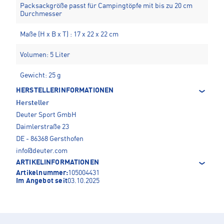
Packsackgröße passt für Campingtöpfe mit bis zu 20 cm
Durchmesser
Maße (H x B x T) : 17 x 22 x 22 cm
Volumen: 5 Liter
Gewicht: 25 g
HERSTELLERINFORMATIONEN
Hersteller
Deuter Sport GmbH
Daimlerstraße 23
DE - 86368 Gersthofen
info@deuter.com
ARTIKELINFORMATIONEN
Artikelnummer:
105004431
Im Angebot seit
03.10.2025