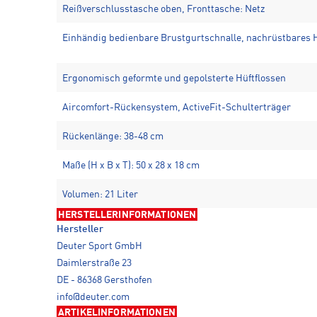
Reißverschlusstasche oben, Fronttasche: Netz
Einhändig bedienbare Brustgurtschnalle, nachrüstbares 
Ergonomisch geformte und gepolsterte Hüftflossen
Aircomfort-Rückensystem, ActiveFit-Schulterträger
Rückenlänge: 38-48 cm
Maße (H x B x T): 50 x 28 x 18 cm
Volumen: 21 Liter
HERSTELLERINFORMATIONEN
Hersteller
Deuter Sport GmbH
Daimlerstraße 23
DE - 86368 Gersthofen
info@deuter.com
ARTIKELINFORMATIONEN