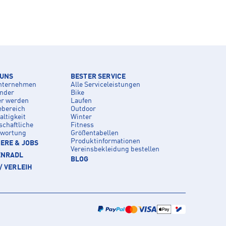
 UNS
BESTER SERVICE
nternehmen
Alle Serviceleistungen
inder
Bike
er werden
Laufen
ebereich
Outdoor
ltigkeit
Winter
schaftliche
Fitness
twortung
Größentabellen
Produktinformationen
ERE & JOBS
Vereinsbekleidung bestellen
ENRADL
BLOG
/ VERLEIH