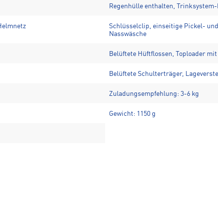
Regenhülle enthalten, Trinksystem-k
Helmnetz
Schlüsselclip, einseitige Pickel- un
Nasswäsche
Belüftete Hüftflossen, Toploader mi
Belüftete Schulterträger, Lageverst
Zuladungsempfehlung: 3-6 kg
Gewicht: 1150 g