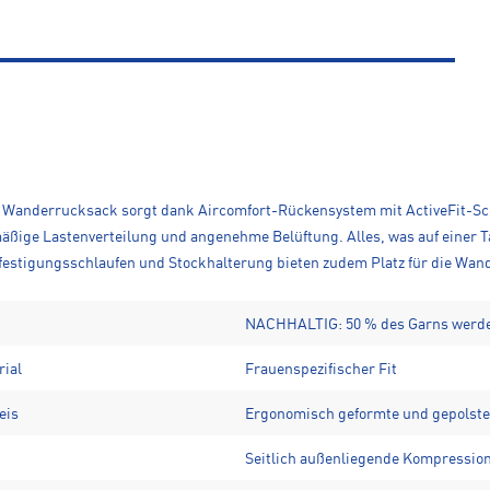
hte Wanderrucksack sorgt dank Aircomfort-Rückensystem mit ActiveFit-Sc
mäßige Lastenverteilung und angenehme Belüftung. Alles, was auf einer 
festigungsschlaufen und Stockhalterung bieten zudem Platz für die Wa
NACHHALTIG: 50 % des Garns werden 
rial
Frauenspezifischer Fit
eis
Ergonomisch geformte und gepolste
Seitlich außenliegende Kompression