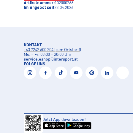
Artikelnummer:
102000266
Im Angebot seit
28.04.2026
KONTAKT
+43 7242 600 204 (zum Ortstarif)
Mo. – Fr. 08:00 – 20:00 Uhr
service.eshop
@
intersport.at
FOLGE UNS
Jetzt App downloaden!
Laden im
Jetzt bei
App Store
Google Play