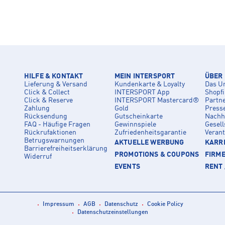
HILFE & KONTAKT
MEIN INTERSPORT
ÜBER
Lieferung & Versand
Kundenkarte & Loyalty
Das U
Click & Collect
INTERSPORT App
Shopf
Click & Reserve
INTERSPORT Mastercard®
Partn
Zahlung
Gold
Press
Rücksendung
Gutscheinkarte
Nachha
FAQ - Häufige Fragen
Gewinnspiele
Gesell
Rückrufaktionen
Zufriedenheitsgarantie
Veran
Betrugswarnungen
AKTUELLE WERBUNG
KARRI
Barrierefreiheitserklärung
PROMOTIONS & COUPONS
FIRM
Widerruf
EVENTS
RENT 
Impressum
AGB
Datenschutz
Cookie Policy
Datenschutzeinstellungen