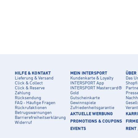
HILFE & KONTAKT
MEIN INTERSPORT
ÜBER
Lieferung & Versand
Kundenkarte & Loyalty
Das U
Click & Collect
INTERSPORT App
Shopf
Click & Reserve
INTERSPORT Mastercard®
Partn
Zahlung
Gold
Press
Rücksendung
Gutscheinkarte
Nachha
FAQ - Häufige Fragen
Gewinnspiele
Gesell
Rückrufaktionen
Zufriedenheitsgarantie
Veran
Betrugswarnungen
AKTUELLE WERBUNG
KARRI
Barrierefreiheitserklärung
PROMOTIONS & COUPONS
FIRM
Widerruf
EVENTS
RENT 