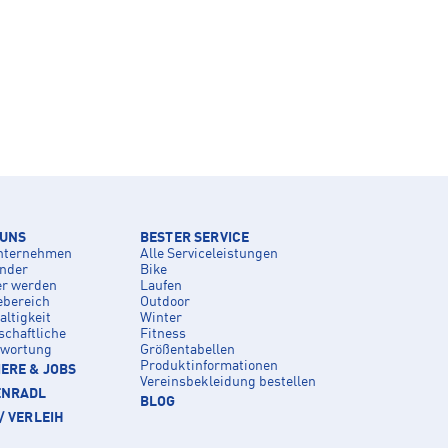
 UNS
BESTER SERVICE
nternehmen
Alle Serviceleistungen
inder
Bike
er werden
Laufen
ebereich
Outdoor
ltigkeit
Winter
schaftliche
Fitness
twortung
Größentabellen
Produktinformationen
ERE & JOBS
Vereinsbekleidung bestellen
ENRADL
BLOG
/ VERLEIH