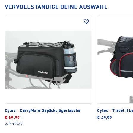
VERVOLLSTÄNDIGE DEINE AUSWAHL
Cytec
·
CarryMore Gepäckträgertasche
Cytec
·
Travel II 
€ 69,99
€ 49,99
UVP*
€ 79,99