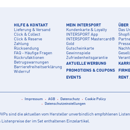
HILFE & KONTAKT
MEIN INTERSPORT
ÜBER
Lieferung & Versand
Kundenkarte & Loyalty
Das U
Click & Collect
INTERSPORT App
Shopf
Click & Reserve
INTERSPORT Mastercard®
Partn
Zahlung
Gold
Press
Rücksendung
Gutscheinkarte
Nachha
FAQ - Häufige Fragen
Gewinnspiele
Gesell
Rückrufaktionen
Zufriedenheitsgarantie
Veran
Betrugswarnungen
AKTUELLE WERBUNG
KARRI
Barrierefreiheitserklärung
PROMOTIONS & COUPONS
FIRM
Widerruf
EVENTS
RENT 
Impressum
AGB
Datenschutz
Cookie Policy
Datenschutzeinstellungen
Ps sind die aktuellen vom Hersteller unverbindlich empfohlenen Listen
istenpreise der im Set enthaltenen Einzelartikel.