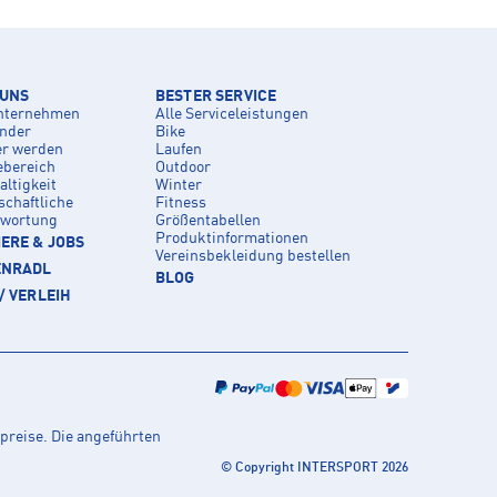
 UNS
BESTER SERVICE
nternehmen
Alle Serviceleistungen
inder
Bike
er werden
Laufen
ebereich
Outdoor
ltigkeit
Winter
schaftliche
Fitness
twortung
Größentabellen
Produktinformationen
ERE & JOBS
Vereinsbekleidung bestellen
ENRADL
BLOG
/ VERLEIH
preise. Die angeführten
© Copyright INTERSPORT 2026