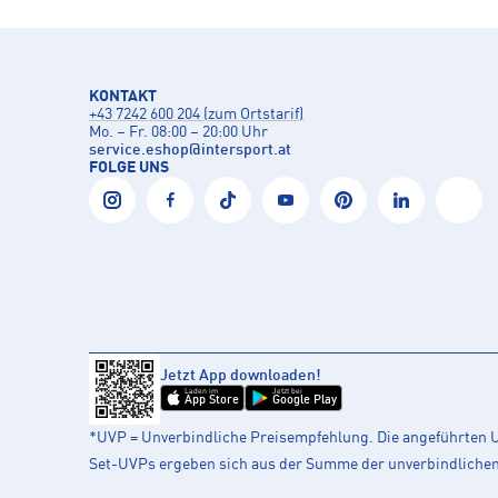
KONTAKT
+43 7242 600 204 (zum Ortstarif)
Mo. – Fr. 08:00 – 20:00 Uhr
service.eshop
@
intersport.at
FOLGE UNS
Jetzt App downloaden!
Laden im
Jetzt bei
App Store
Google Play
*UVP = Unverbindliche Preisempfehlung. Die angeführten UV
Set-UVPs ergeben sich aus der Summe der unverbindlichen L