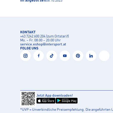
Im Angebot seit
06.10.2023
KONTAKT
+43 7242 600 204 (zum Ortstarif)
Mo. – Fr. 08:00 – 20:00 Uhr
service.eshop
@
intersport.at
FOLGE UNS
Jetzt App downloaden!
Laden im
Jetzt bei
App Store
Google Play
*UVP = Unverbindliche Preisempfehlung. Die angeführten UV