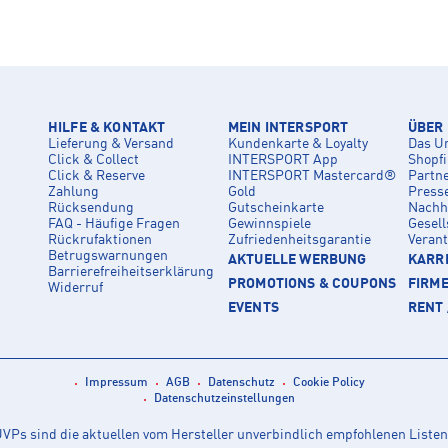
HILFE & KONTAKT
MEIN INTERSPORT
ÜBER
Lieferung & Versand
Kundenkarte & Loyalty
Das U
Click & Collect
INTERSPORT App
Shopf
Click & Reserve
INTERSPORT Mastercard®
Partn
Zahlung
Gold
Press
Rücksendung
Gutscheinkarte
Nachha
FAQ - Häufige Fragen
Gewinnspiele
Gesell
Rückrufaktionen
Zufriedenheitsgarantie
Veran
Betrugswarnungen
AKTUELLE WERBUNG
KARRI
Barrierefreiheitserklärung
PROMOTIONS & COUPONS
FIRM
Widerruf
EVENTS
RENT 
Impressum
AGB
Datenschutz
Cookie Policy
Datenschutzeinstellungen
Ps sind die aktuellen vom Hersteller unverbindlich empfohlenen Listen