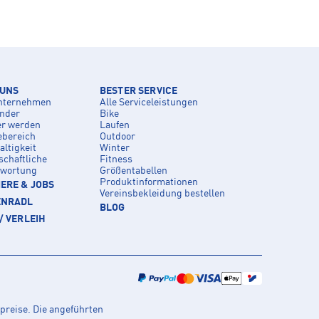
 UNS
BESTER SERVICE
nternehmen
Alle Serviceleistungen
inder
Bike
er werden
Laufen
ebereich
Outdoor
ltigkeit
Winter
schaftliche
Fitness
twortung
Größentabellen
Produktinformationen
ERE & JOBS
Vereinsbekleidung bestellen
ENRADL
BLOG
/ VERLEIH
preise. Die angeführten