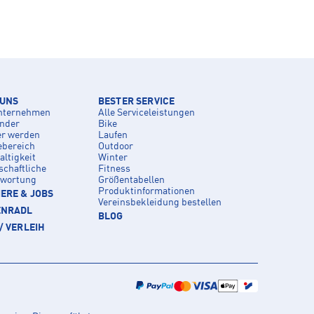
 UNS
BESTER SERVICE
nternehmen
Alle Serviceleistungen
inder
Bike
er werden
Laufen
ebereich
Outdoor
ltigkeit
Winter
schaftliche
Fitness
twortung
Größentabellen
Produktinformationen
ERE & JOBS
Vereinsbekleidung bestellen
ENRADL
BLOG
/ VERLEIH