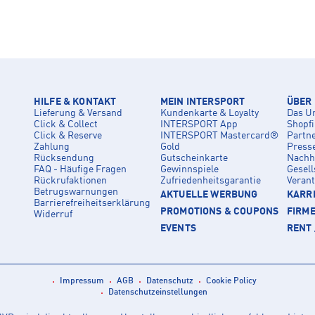
HILFE & KONTAKT
MEIN INTERSPORT
ÜBER
Lieferung & Versand
Kundenkarte & Loyalty
Das U
Click & Collect
INTERSPORT App
Shopf
Click & Reserve
INTERSPORT Mastercard®
Partn
Zahlung
Gold
Press
Rücksendung
Gutscheinkarte
Nachha
FAQ - Häufige Fragen
Gewinnspiele
Gesell
Rückrufaktionen
Zufriedenheitsgarantie
Veran
Betrugswarnungen
AKTUELLE WERBUNG
KARRI
Barrierefreiheitserklärung
PROMOTIONS & COUPONS
FIRM
Widerruf
EVENTS
RENT 
Impressum
AGB
Datenschutz
Cookie Policy
Datenschutzeinstellungen