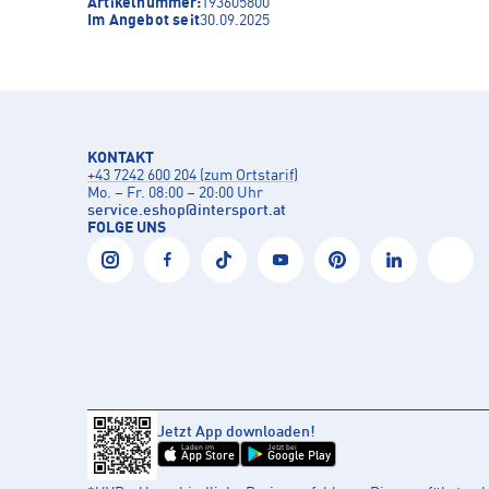
Artikelnummer:
193605800
Im Angebot seit
30.09.2025
KONTAKT
+43 7242 600 204 (zum Ortstarif)
Mo. – Fr. 08:00 – 20:00 Uhr
service.eshop
@
intersport.at
FOLGE UNS
Jetzt App downloaden!
Laden im
Jetzt bei
App Store
Google Play