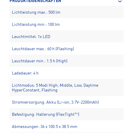
PRODUKTEIGENSCHAFTEN
Lichtleistung max.: 500 lm
Lichtleistung min.: 100 lm
Leuchtmittel: 1x LED
Leuchtdauer max.: 60 h (Flashing)
Leuchtdauer min.: 1.5 h (High)
Ladedauer: 4 h
Lichtmodus: 5 Modi High, Middle, Low, Daytime
HyperConstant, Flashing
Stromversorgung: Akku (Li-ion, 3.7V-2200mAh)
Befestigung: Halterung (FlexTight™)
Abmessungen: 36 x 100.5 x 38.5 mm