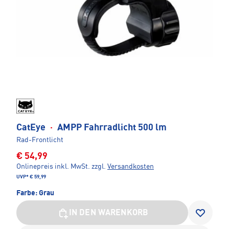
CatEye
·
AMPP Fahrradlicht 500 lm
Rad-Frontlicht
€ 54,99
Onlinepreis inkl. MwSt.
zzgl.
Versandkosten
UVP*
€ 59,99
Farbe:
Grau
IN DEN WARENKORB