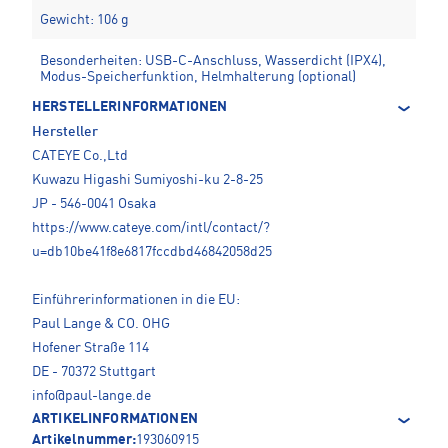
Gewicht: 106 g
Besonderheiten: USB-C-Anschluss, Wasserdicht (IPX4),
Modus-Speicherfunktion, Helmhalterung (optional)
HERSTELLERINFORMATIONEN
Hersteller
CATEYE Co.,Ltd
Kuwazu Higashi Sumiyoshi-ku 2-8-25
JP - 546-0041 Osaka
https://www.cateye.com/intl/contact/?
u=db10be41f8e6817fccdbd46842058d25
Einführerinformationen in die EU:
Paul Lange & CO. OHG
Hofener Straße 114
DE - 70372 Stuttgart
info@paul-lange.de
ARTIKELINFORMATIONEN
Artikelnummer:
193060915