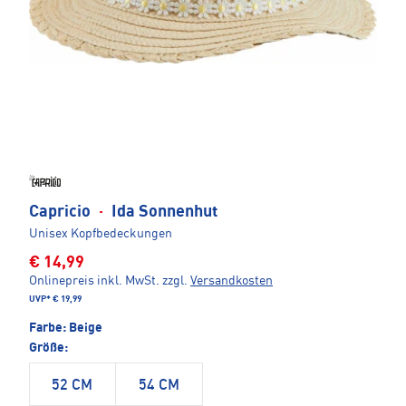
Capricio
·
Ida Sonnenhut
Unisex Kopfbedeckungen
€ 14,99
Onlinepreis inkl. MwSt.
zzgl.
Versandkosten
UVP*
€ 19,99
Farbe:
Beige
Größe:
52 CM
54 CM