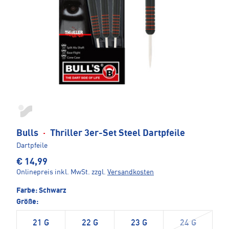
Bulls
·
Thriller 3er-Set Steel Dartpfeile
Dartpfeile
€ 14,99
Onlinepreis inkl. MwSt.
zzgl.
Versandkosten
Farbe:
Schwarz
Größe:
21 G
22 G
23 G
24 G