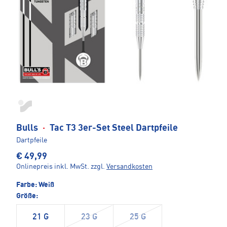
Bulls
·
Tac T3 3er-Set Steel Dartpfeile
Dartpfeile
€ 49,99
Onlinepreis inkl. MwSt.
zzgl.
Versandkosten
Farbe:
Weiß
Größe:
21 G
23 G
25 G