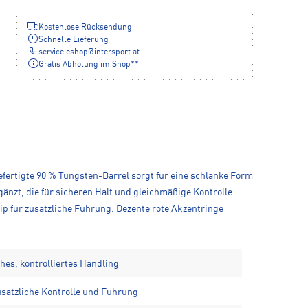
Kostenlose Rücksendung
Schnelle Lieferung
service.eshop
@
intersport.at
Gratis Abholung im Shop**
fertigte 90 % Tungsten-Barrel sorgt für eine schlanke Form
gänzt, die für sicheren Halt und gleichmäßige Kontrolle
ip für zusätzliche Führung. Dezente rote Akzentringe
hes, kontrolliertes Handling
usätzliche Kontrolle und Führung