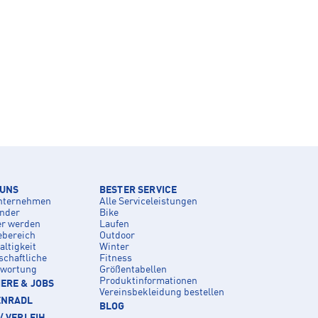
 UNS
BESTER SERVICE
nternehmen
Alle Serviceleistungen
inder
Bike
er werden
Laufen
ebereich
Outdoor
ltigkeit
Winter
schaftliche
Fitness
twortung
Größentabellen
Produktinformationen
ERE & JOBS
Vereinsbekleidung bestellen
ENRADL
BLOG