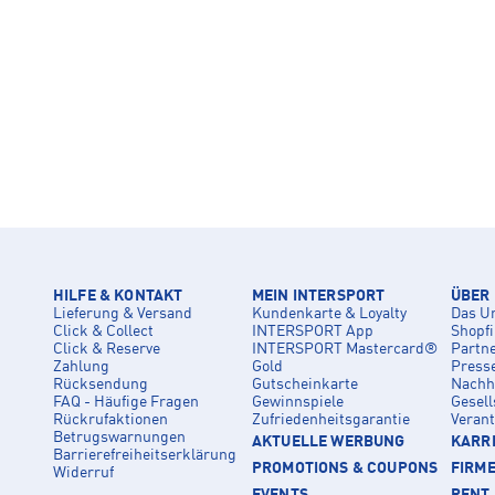
HILFE & KONTAKT
MEIN INTERSPORT
ÜBER
Lieferung & Versand
Kundenkarte & Loyalty
Das U
Click & Collect
INTERSPORT App
Shopf
Click & Reserve
INTERSPORT Mastercard®
Partn
Zahlung
Gold
Press
Rücksendung
Gutscheinkarte
Nachha
FAQ - Häufige Fragen
Gewinnspiele
Gesell
Rückrufaktionen
Zufriedenheitsgarantie
Veran
Betrugswarnungen
AKTUELLE WERBUNG
KARRI
Barrierefreiheitserklärung
PROMOTIONS & COUPONS
FIRM
Widerruf