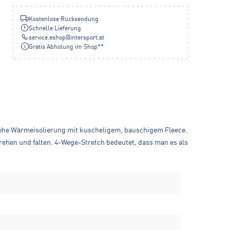
Kostenlose Rücksendung
Schnelle Lieferung
service.eshop
@
intersport.at
Gratis Abholung im Shop**
ne hohe Wärmeisolierung mit kuscheligem, bauschigem Fleece.
ehen und falten. 4-Wege-Stretch bedeutet, dass man es als