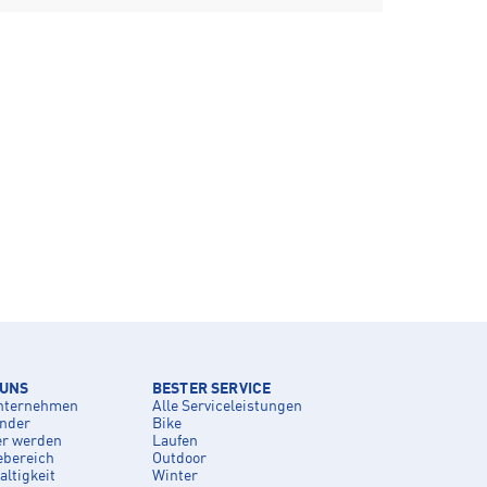
 UNS
BESTER SERVICE
nternehmen
Alle Serviceleistungen
inder
Bike
er werden
Laufen
ebereich
Outdoor
ltigkeit
Winter