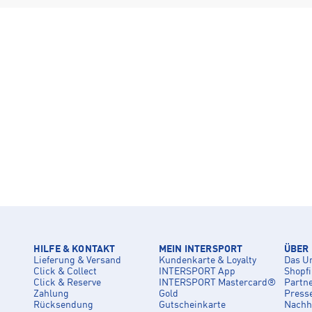
HILFE & KONTAKT
MEIN INTERSPORT
ÜBER
Lieferung & Versand
Kundenkarte & Loyalty
Das U
Click & Collect
INTERSPORT App
Shopf
Click & Reserve
INTERSPORT Mastercard®
Partn
Zahlung
Gold
Press
Rücksendung
Gutscheinkarte
Nachha