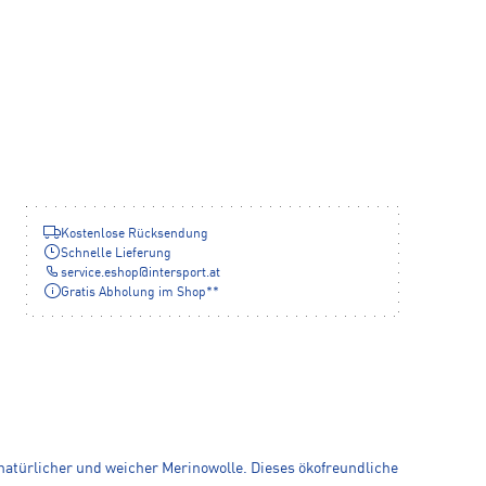
Kostenlose Rücksendung
Schnelle Lieferung
service.eshop
@
intersport.at
Gratis Abholung im Shop**
atürlicher und weicher Merinowolle. Dieses ökofreundliche