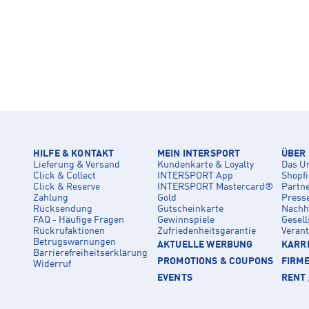
HILFE & KONTAKT
MEIN INTERSPORT
ÜBER
Lieferung & Versand
Kundenkarte & Loyalty
Das U
Click & Collect
INTERSPORT App
Shopf
Click & Reserve
INTERSPORT Mastercard®
Partn
Zahlung
Gold
Press
Rücksendung
Gutscheinkarte
Nachha
FAQ - Häufige Fragen
Gewinnspiele
Gesell
Rückrufaktionen
Zufriedenheitsgarantie
Veran
Betrugswarnungen
AKTUELLE WERBUNG
KARRI
Barrierefreiheitserklärung
PROMOTIONS & COUPONS
FIRM
Widerruf
EVENTS
RENT 