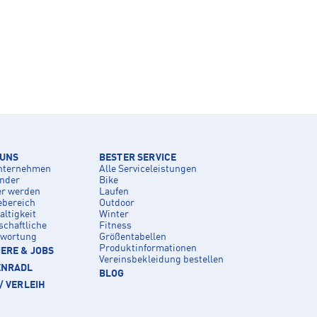
 UNS
BESTER SERVICE
nternehmen
Alle Serviceleistungen
inder
Bike
er werden
Laufen
ebereich
Outdoor
ltigkeit
Winter
schaftliche
Fitness
twortung
Größentabellen
Produktinformationen
ERE & JOBS
Vereinsbekleidung bestellen
ENRADL
BLOG
/ VERLEIH