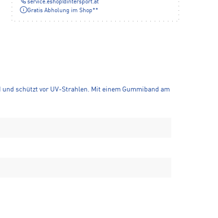
service.eshop
@
intersport.at
Gratis Abholung im Shop**
nd und schützt vor UV-Strahlen. Mit einem Gummiband am