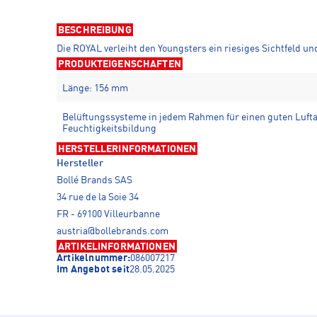
BESCHREIBUNG
Die ROYAL verleiht den Youngsters ein riesiges Sichtfeld u
PRODUKTEIGENSCHAFTEN
Länge: 156 mm
Belüftungssysteme in jedem Rahmen für einen guten Luft
Feuchtigkeitsbildung
HERSTELLERINFORMATIONEN
Hersteller
Bollé Brands SAS
34 rue de la Soie 34
FR - 69100 Villeurbanne
austria@bollebrands.com
ARTIKELINFORMATIONEN
Artikelnummer:
086007217
Im Angebot seit
28.05.2025