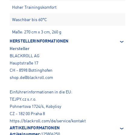
Hoher Trainingskomfort
Waschbar bis 60°C
Maße: 270 cm x 3 cm, 260 g
HERSTELLERINFORMATIONEN
Hersteller
BLACKROLL AG
Hauptstraße 17
CH - 8598 Bottinghofen
shop.de@blackroll.com
Einführerinformationen in die EU:
TEJPY.cz s.r.o.
Pohnertova 1724/4, Kobylisy
CZ - 182 00 Praha 8
https://blackroll.com/de/service/kontakt
ARTIKELINFORMATIONEN
Artikelnummer:
125806250