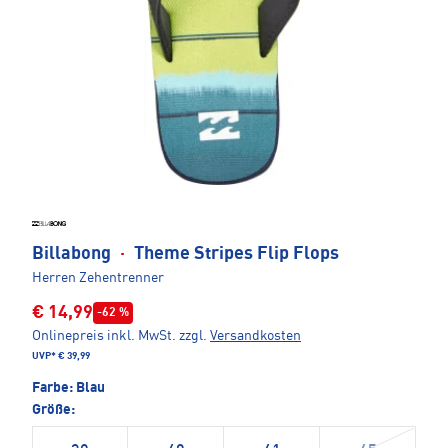
Billabong
·
Theme Stripes Flip Flops
Herren Zehentrenner
€ 14,99
-62 %
Onlinepreis inkl. MwSt.
zzgl.
Versandkosten
UVP*
€ 39,99
Farbe:
Blau
Größe: