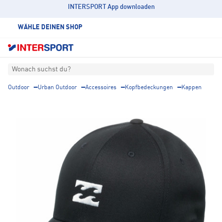
INTERSPORT App downloaden
WÄHLE DEINEN SHOP
Wonach suchst du?
Outdoor
Urban Outdoor
Accessoires
Kopfbedeckungen
Kappen