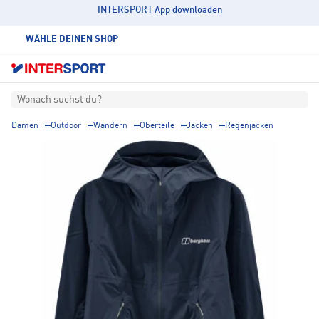
INTERSPORT App downloaden
WÄHLE DEINEN SHOP
Wonach suchst du?
Damen
Outdoor
Wandern
Oberteile
Jacken
Regenjacken