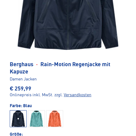
Berghaus
·
Rain-Motion Regenjacke mit
Kapuze
Damen Jacken
€ 259,99
Onlinepreis inkl. MwSt.
zzgl.
Versandkosten
Farbe:
Blau
Größe: