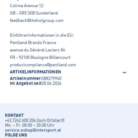
Colima Avenue 12
GB - SR5 3XB Sunderland
feedback@thehutgroup.com
Einführerinformationen in die EU:
Pentland Brands France
avenue du Général Leclerc 84
FR - 92100 Boulogne Billancourt
productcompliance@pentland.com
ARTIKELINFORMATIONEN
Artikelnummer:
588279940
Im Angebot seit
28.04.2026
KONTAKT
+43 7242 600 204 (zum Ortstarif)
Mo. – Fr. 08:00 – 20:00 Uhr
service.eshop
@
intersport.at
FOLGE UNS